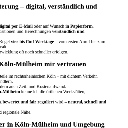
erung – digital, verständlich und
digital per E-Mail
oder auf Wunsch
in Papierform
.
 Positionen und Berechnungen
verständlich und
 Regel
vier bis fünf Werktage
– vom ersten Anruf bis zum
alt.
wicklung oft noch schneller erfolgen.
Köln-Mülheim mir vertrauen
teile im rechtsrheinischen Köln – mit dichtem Verkehr,
ndlern.
ondern auch Zeit- und Kostenaufwand.
ln-Mülheim
kenne ich die örtlichen Werkstätten,
g bewertet und fair reguliert
wird –
neutral, schnell und
d regionale Nähe.
ter in Köln-Mülheim und Umgebung