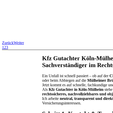
Zurück
Weiter
1
2
3
Kfz Gutachter Köln-Mülhe
Sachverständiger im Recht
Ein Unfall ist schnell passiert – ob auf der
C
oder beim Abbiegen auf die
Mülheimer Br
Jetzt kommt es auf schnelle, fachkundige u
Als
Kfz Gutachter in Köln-Mülheim
stehe
rechtssicheres, nachvollziehbares und ob
Ich arbeite
neutral, transparent und direk
Versicherungsinteressen.