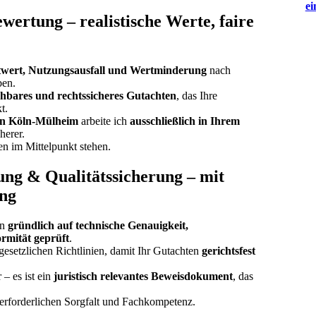
ei
wertung – realistische Werte, faire
twert, Nutzungsausfall und Wertminderung
nach
ben.
iehbares und rechtssicheres Gutachten
, das Ihre
t.
in Köln-Mülheim
arbeite ich
ausschließlich in Ihrem
herer.
sen im Mittelpunkt stehen.
lung & Qualitätssicherung – mit
ung
en
gründlich auf technische Genauigkeit,
rmität geprüft
.
gesetzlichen Richtlinien, damit Ihr Gutachten
gerichtsfest
– es ist ein
juristisch relevantes Beweisdokument
, das
erforderlichen Sorgfalt und Fachkompetenz.