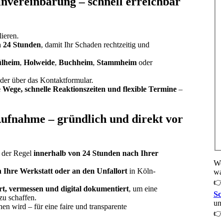
nvereinbarung – schnell erreichbar
lieren.
n 24 Stunden
, damit Ihr Schaden rechtzeitig und
lheim
,
Holweide
,
Buchheim
,
Stammheim
oder
der über das
Kontaktformular
.
 Wege, schnelle Reaktionszeiten und flexible Termine
–
Aufnahme – gründlich und direkt vor
n der Regel
innerhalb von 24 Stunden nach Ihrer
We
n Ihre Werkstatt oder an den Unfallort
in Köln-
wa

ert, vermessen und digital dokumentiert
, um eine
Sc
zu schaffen.
un
ehen wird – für eine faire und transparente
