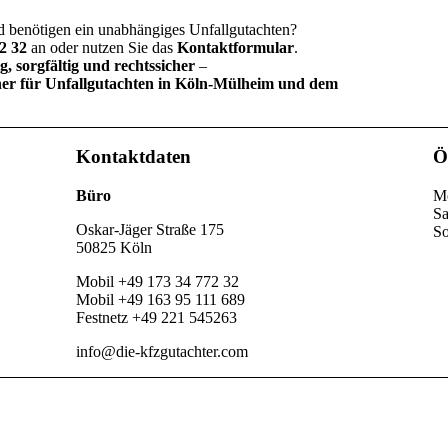
d benötigen ein unabhängiges Unfallgutachten?
72 32
an oder nutzen Sie das
Kontaktformular
.
g, sorgfältig und rechtssicher
–
ner für Unfallgutachten in Köln-Mülheim und dem
Kontaktdaten
Ö
Büro
Mo
Sa
Oskar-Jäger Straße 175
So
50825 Köln
Mobil +49 173 34 772 32
Mobil +49 163 95 111 689
Festnetz +49 221 545263
info@die-kfzgutachter.com