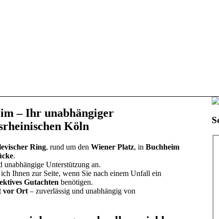
im – Ihr unabhängiger
S
srheinischen Köln
levischer Ring
, rund um den
Wiener Platz
, in
Buchheim
ücke
.
nd unabhängige Unterstützung an.
 ich Ihnen zur Seite, wenn Sie nach einem Unfall ein
jektives Gutachten
benötigen.
t vor Ort
– zuverlässig und unabhängig von