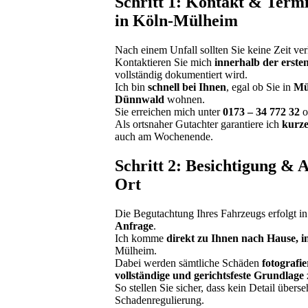
Schritt 1: Kontakt & Termi
in Köln-Mülheim
Nach einem Unfall sollten Sie keine Zeit ver
Kontaktieren Sie mich
innerhalb der erste
vollständig dokumentiert wird.
Ich bin
schnell bei Ihnen
, egal ob Sie in
Mü
Dünnwald
wohnen.
Sie erreichen mich unter
0173 – 34 772 32
o
Als ortsnaher Gutachter garantiere ich
kurze
auch am Wochenende.
Schritt 2: Besichtigung & 
Ort
Die Begutachtung Ihres Fahrzeugs erfolgt i
Anfrage
.
Ich komme
direkt zu Ihnen nach Hause, i
Mülheim.
Dabei werden sämtliche Schäden
fotografi
vollständige und gerichtsfeste Grundlage
So stellen Sie sicher, dass kein Detail übers
Schadenregulierung.